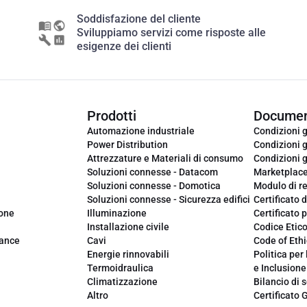
Soddisfazione del cliente
Sviluppiamo servizi come risposte alle
esigenze dei clienti
Prodotti
Documen
Automazione industriale
Condizioni g
Power Distribution
Condizioni g
Attrezzature e Materiali di consumo
Condizioni g
Soluzioni connesse - Datacom
Marketplac
Soluzioni connesse - Domotica
Modulo di r
Soluzioni connesse - Sicurezza edifici
Certificato d
ione
Illuminazione
Certificato p
Installazione civile
Codice Etic
iance
Cavi
Code of Ethi
Energie rinnovabili
Politica per 
Termoidraulica
e Inclusione
Climatizzazione
Bilancio di s
Altro
Certificato 