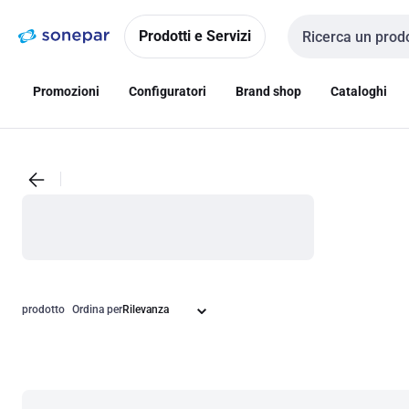
Vai alla
Vai
navigazione
alla
Prodotti e Servizi
Cerca input
pagina
Promozioni
Configuratori
Brand shop
Cataloghi
prodotto
Ordina per