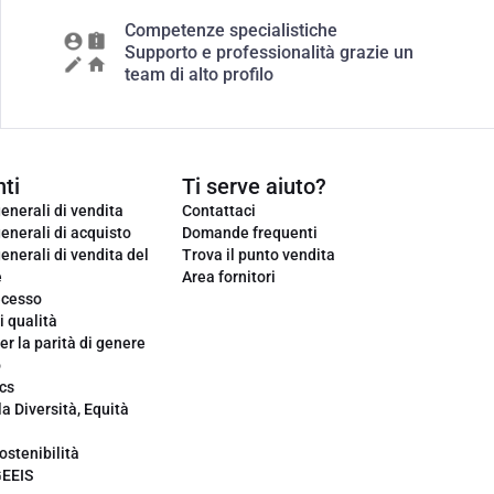
Competenze specialistiche
Supporto e professionalità grazie un
team di alto profilo
ti
Ti serve aiuto?
enerali di vendita
Contattaci
enerali di acquisto
Domande frequenti
enerali di vendita del
Trova il punto vendita
e
Area fornitori
ecesso
i qualità
er la parità di genere
o
cs
la Diversità, Equità
ostenibilità
GEEIS