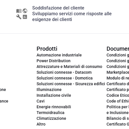
Soddisfazione del cliente
Sviluppiamo servizi come risposte alle
esigenze dei clienti
Prodotti
Documen
Automazione industriale
Condizioni g
Power Distribution
Condizioni g
Attrezzature e Materiali di consumo
Condizioni g
Soluzioni connesse - Datacom
Marketplac
Soluzioni connesse - Domotica
Modulo di r
Soluzioni connesse - Sicurezza edifici
Certificato d
ione
Illuminazione
Certificato p
Installazione civile
Codice Etic
iance
Cavi
Code of Ethi
Energie rinnovabili
Politica per 
Termoidraulica
e Inclusione
Climatizzazione
Bilancio di s
Altro
Certificato 