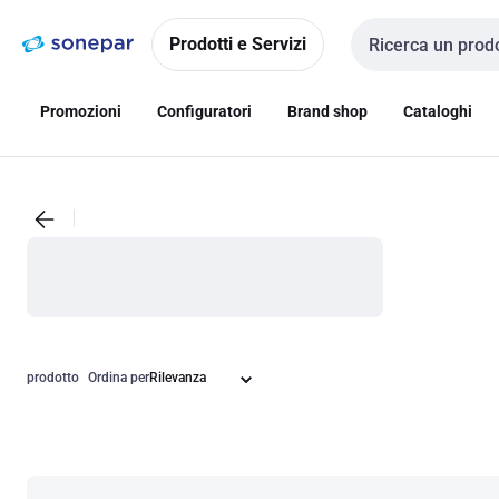
Vai alla
Vai
navigazione
alla
Prodotti e Servizi
Cerca input
pagina
Promozioni
Configuratori
Brand shop
Cataloghi
prodotto
Ordina per