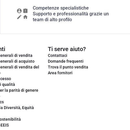
Competenze specialistiche
Supporto e professionalità grazie un
team di alto profilo
ti
Ti serve aiuto?
enerali di vendita
Contattaci
enerali di acquisto
Domande frequenti
enerali di vendita del
Trova il punto vendita
e
Area fornitori
ecesso
i qualità
er la parità di genere
o
cs
la Diversità, Equità
ostenibilità
GEEIS