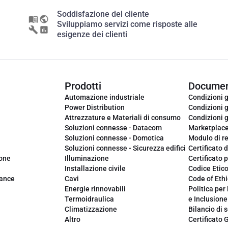
Soddisfazione del cliente
Sviluppiamo servizi come risposte alle
esigenze dei clienti
Prodotti
Documen
Automazione industriale
Condizioni g
Power Distribution
Condizioni g
Attrezzature e Materiali di consumo
Condizioni g
Soluzioni connesse - Datacom
Marketplac
Soluzioni connesse - Domotica
Modulo di r
Soluzioni connesse - Sicurezza edifici
Certificato d
ione
Illuminazione
Certificato p
Installazione civile
Codice Etic
iance
Cavi
Code of Ethi
Energie rinnovabili
Politica per 
Termoidraulica
e Inclusione
Climatizzazione
Bilancio di s
Altro
Certificato 