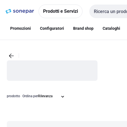
Vai alla
Vai
navigazione
alla
Prodotti e Servizi
Cerca input
pagina
Promozioni
Configuratori
Brand shop
Cataloghi
prodotto
Ordina per