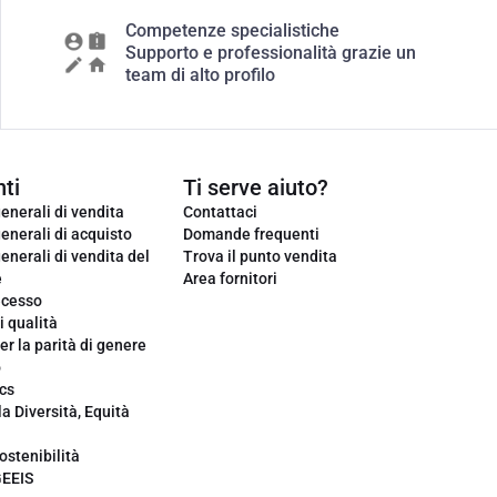
Competenze specialistiche
Supporto e professionalità grazie un
team di alto profilo
ti
Ti serve aiuto?
enerali di vendita
Contattaci
enerali di acquisto
Domande frequenti
enerali di vendita del
Trova il punto vendita
e
Area fornitori
ecesso
i qualità
er la parità di genere
o
cs
la Diversità, Equità
ostenibilità
GEEIS