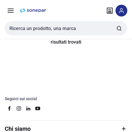
Vai alla
Vai
navigazione
alla
pagina
Cerca input
risultati trovati
Seguici sui social
Chi siamo