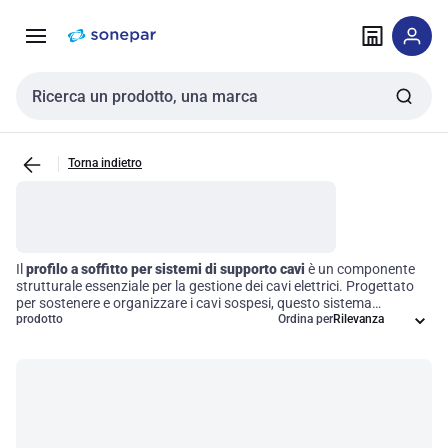
Vai alla
Vai
navigazione
alla
pagina
Cerca input
Torna indietro
Il
profilo a soffitto per sistemi di supporto cavi
è un componente
strutturale essenziale per la gestione dei cavi elettrici. Progettato
per sostenere e organizzare i cavi sospesi, questo sistema
garantisce un'installazione sicura ed efficiente, facilitando al
prodotto
Ordina per
contempo l'accessibilità per operazioni di manutenzione e
modifiche future. Grazie alla sua robustezza e versatilità,
contribuisce a ottimizzare gli spazi di lavoro, rendendo più semplice
la gestione delle infrastrutture elettriche.