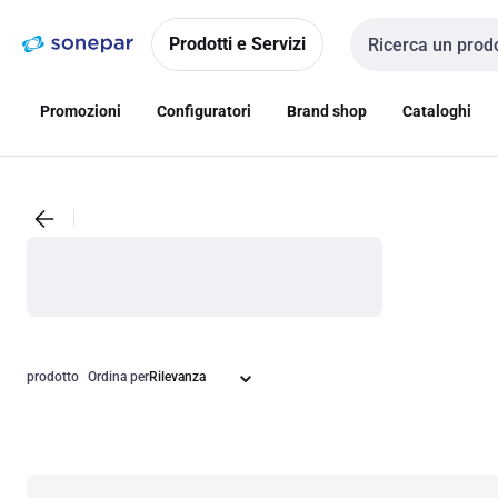
Vai alla
Vai
navigazione
alla
Prodotti e Servizi
Cerca input
pagina
Promozioni
Configuratori
Brand shop
Cataloghi
prodotto
Ordina per