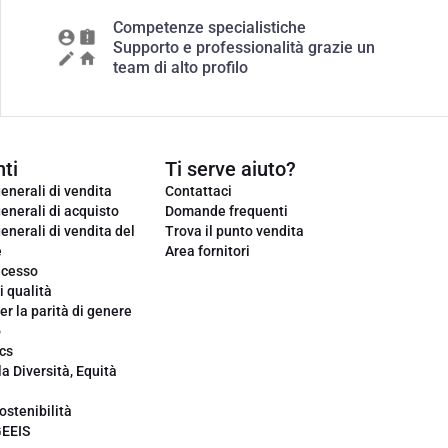
Competenze specialistiche
Supporto e professionalità grazie un
team di alto profilo
ti
Ti serve aiuto?
enerali di vendita
Contattaci
enerali di acquisto
Domande frequenti
enerali di vendita del
Trova il punto vendita
e
Area fornitori
ecesso
i qualità
er la parità di genere
o
cs
la Diversità, Equità
ostenibilità
GEEIS