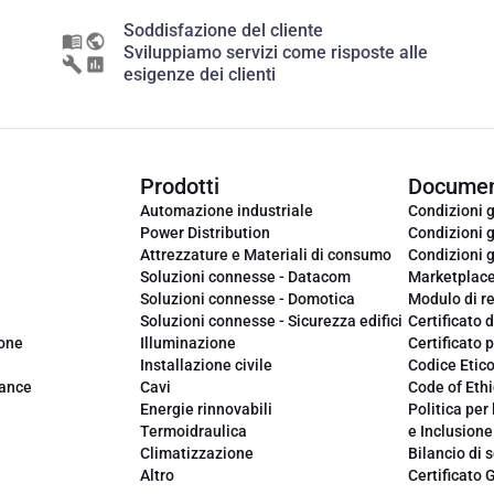
Soddisfazione del cliente
Sviluppiamo servizi come risposte alle
esigenze dei clienti
Prodotti
Documen
Automazione industriale
Condizioni g
Power Distribution
Condizioni g
Attrezzature e Materiali di consumo
Condizioni g
Soluzioni connesse - Datacom
Marketplac
Soluzioni connesse - Domotica
Modulo di r
Soluzioni connesse - Sicurezza edifici
Certificato d
ione
Illuminazione
Certificato p
Installazione civile
Codice Etic
iance
Cavi
Code of Ethi
Energie rinnovabili
Politica per 
Termoidraulica
e Inclusione
Climatizzazione
Bilancio di s
Altro
Certificato 