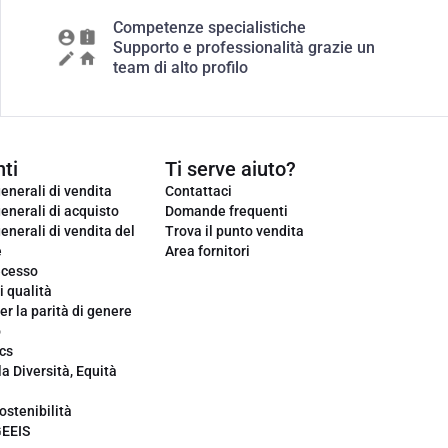
Competenze specialistiche
Supporto e professionalità grazie un
team di alto profilo
ti
Ti serve aiuto?
enerali di vendita
Contattaci
enerali di acquisto
Domande frequenti
enerali di vendita del
Trova il punto vendita
e
Area fornitori
ecesso
i qualità
er la parità di genere
o
cs
la Diversità, Equità
ostenibilità
GEEIS