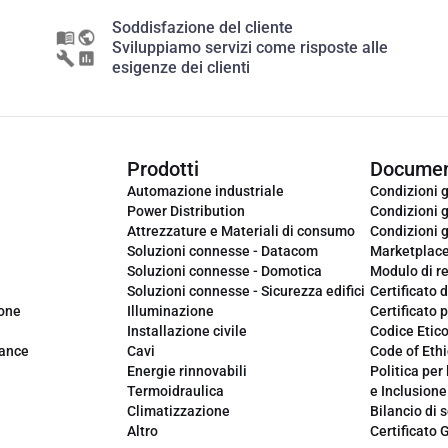
Soddisfazione del cliente
Sviluppiamo servizi come risposte alle
esigenze dei clienti
Prodotti
Documen
Automazione industriale
Condizioni g
Power Distribution
Condizioni g
Attrezzature e Materiali di consumo
Condizioni g
Soluzioni connesse - Datacom
Marketplac
Soluzioni connesse - Domotica
Modulo di r
Soluzioni connesse - Sicurezza edifici
Certificato d
ione
Illuminazione
Certificato p
Installazione civile
Codice Etic
iance
Cavi
Code of Ethi
Energie rinnovabili
Politica per 
Termoidraulica
e Inclusione
Climatizzazione
Bilancio di s
Altro
Certificato 