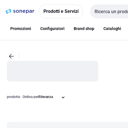
Vai alla
Vai
navigazione
alla
Prodotti e Servizi
Cerca input
pagina
Promozioni
Configuratori
Brand shop
Cataloghi
prodotto
Ordina per