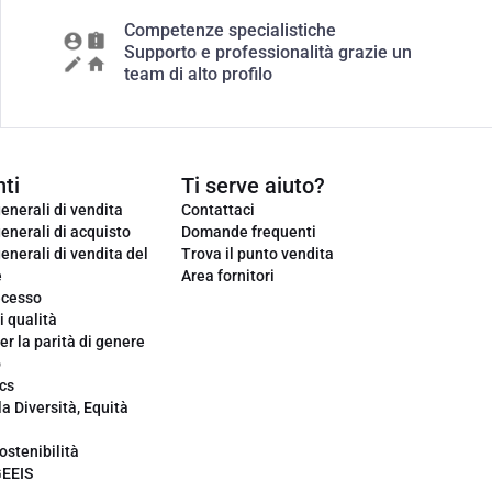
Competenze specialistiche
Supporto e professionalità grazie un
team di alto profilo
ti
Ti serve aiuto?
enerali di vendita
Contattaci
enerali di acquisto
Domande frequenti
enerali di vendita del
Trova il punto vendita
e
Area fornitori
ecesso
i qualità
er la parità di genere
o
cs
la Diversità, Equità
ostenibilità
GEEIS