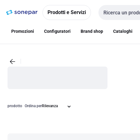
Vai alla
Vai
navigazione
alla
Prodotti e Servizi
Cerca input
pagina
Promozioni
Configuratori
Brand shop
Cataloghi
prodotto
Ordina per