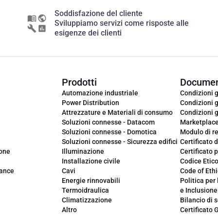
Soddisfazione del cliente
Sviluppiamo servizi come risposte alle
esigenze dei clienti
Prodotti
Documen
Automazione industriale
Condizioni g
Power Distribution
Condizioni g
Attrezzature e Materiali di consumo
Condizioni g
Soluzioni connesse - Datacom
Marketplac
Soluzioni connesse - Domotica
Modulo di r
Soluzioni connesse - Sicurezza edifici
Certificato d
ione
Illuminazione
Certificato p
Installazione civile
Codice Etic
iance
Cavi
Code of Ethi
Energie rinnovabili
Politica per 
Termoidraulica
e Inclusione
Climatizzazione
Bilancio di s
Altro
Certificato 