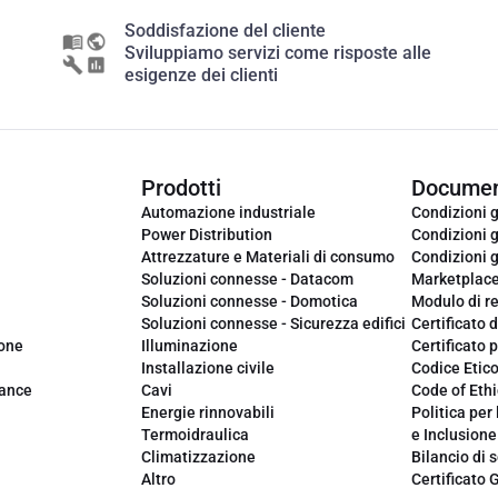
Soddisfazione del cliente
Sviluppiamo servizi come risposte alle
esigenze dei clienti
Prodotti
Documen
Automazione industriale
Condizioni g
Power Distribution
Condizioni g
Attrezzature e Materiali di consumo
Condizioni g
Soluzioni connesse - Datacom
Marketplac
Soluzioni connesse - Domotica
Modulo di r
Soluzioni connesse - Sicurezza edifici
Certificato d
ione
Illuminazione
Certificato p
Installazione civile
Codice Etic
iance
Cavi
Code of Ethi
Energie rinnovabili
Politica per 
Termoidraulica
e Inclusione
Climatizzazione
Bilancio di s
Altro
Certificato 