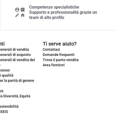
Competenze specialistiche
Supporto e professionalità grazie un
team di alto profilo
ti
Ti serve aiuto?
enerali di vendita
Contattaci
enerali di acquisto
Domande frequenti
enerali di vendita del
Trova il punto vendita
e
Area fornitori
ecesso
i qualità
er la parità di genere
o
cs
la Diversità, Equità
ostenibilità
GEEIS