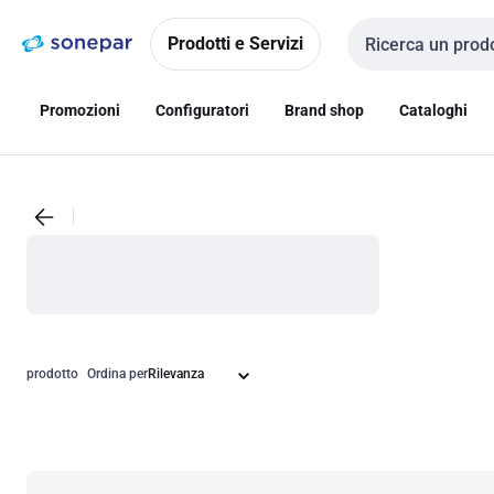
Vai alla
Vai
navigazione
alla
Prodotti e Servizi
Cerca input
pagina
Promozioni
Configuratori
Brand shop
Cataloghi
prodotto
Ordina per