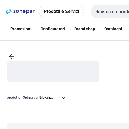
Vai alla
Vai
navigazione
alla
Prodotti e Servizi
Cerca input
pagina
Promozioni
Configuratori
Brand shop
Cataloghi
prodotto
Ordina per