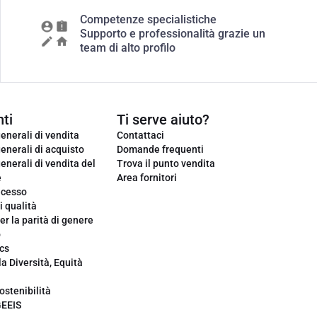
Competenze specialistiche
Supporto e professionalità grazie un
team di alto profilo
ti
Ti serve aiuto?
enerali di vendita
Contattaci
enerali di acquisto
Domande frequenti
enerali di vendita del
Trova il punto vendita
e
Area fornitori
ecesso
i qualità
er la parità di genere
o
cs
la Diversità, Equità
ostenibilità
GEEIS