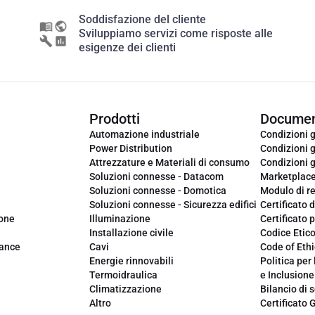
Soddisfazione del cliente
Sviluppiamo servizi come risposte alle
esigenze dei clienti
Prodotti
Documen
Automazione industriale
Condizioni g
Power Distribution
Condizioni g
Attrezzature e Materiali di consumo
Condizioni g
Soluzioni connesse - Datacom
Marketplac
Soluzioni connesse - Domotica
Modulo di r
Soluzioni connesse - Sicurezza edifici
Certificato d
ione
Illuminazione
Certificato p
Installazione civile
Codice Etic
iance
Cavi
Code of Ethi
Energie rinnovabili
Politica per 
Termoidraulica
e Inclusione
Climatizzazione
Bilancio di s
Altro
Certificato 