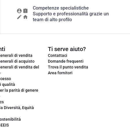
Competenze specialistiche
Supporto e professionalità grazie un
team di alto profilo
ti
Ti serve aiuto?
enerali di vendita
Contattaci
enerali di acquisto
Domande frequenti
enerali di vendita del
Trova il punto vendita
e
Area fornitori
ecesso
i qualità
er la parità di genere
o
cs
la Diversità, Equità
ostenibilità
GEEIS