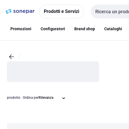
Vai alla
Vai
navigazione
alla
Prodotti e Servizi
Cerca input
pagina
Promozioni
Configuratori
Brand shop
Cataloghi
prodotto
Ordina per