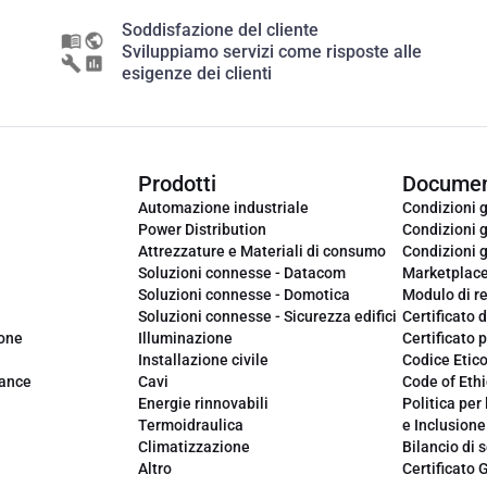
Soddisfazione del cliente
Sviluppiamo servizi come risposte alle
esigenze dei clienti
Prodotti
Documen
Automazione industriale
Condizioni g
Power Distribution
Condizioni g
Attrezzature e Materiali di consumo
Condizioni g
Soluzioni connesse - Datacom
Marketplac
Soluzioni connesse - Domotica
Modulo di r
Soluzioni connesse - Sicurezza edifici
Certificato d
ione
Illuminazione
Certificato p
Installazione civile
Codice Etic
iance
Cavi
Code of Ethi
Energie rinnovabili
Politica per 
Termoidraulica
e Inclusione
Climatizzazione
Bilancio di s
Altro
Certificato 