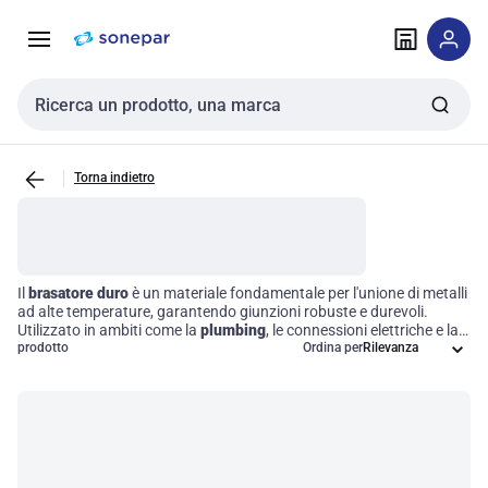
Vai alla
Vai
navigazione
alla
pagina
Cerca input
Torna indietro
Il
brasatore duro
è un materiale fondamentale per l'unione di metalli
ad alte temperature, garantendo giunzioni robuste e durevoli.
Utilizzato in ambiti come la
plumbing
, le connessioni elettriche e la
lavorazione dei metalli, questo tipo di saldatura presenta un punto
prodotto
Ordina per
di fusione superiore rispetto al brasatore morbido, rendendolo
ideale per applicazioni che richiedono affidabilità e resistenza nel
tempo. Scegliere il brasatore duro significa investire in soluzioni
tecniche che assicurano connessioni sicure e prestazioni ottimali in
vari contesti industriali.