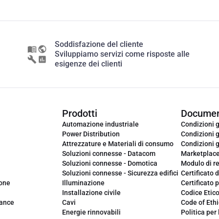
Soddisfazione del cliente
Sviluppiamo servizi come risposte alle
esigenze dei clienti
Prodotti
Documen
Automazione industriale
Condizioni g
Power Distribution
Condizioni g
Attrezzature e Materiali di consumo
Condizioni g
Soluzioni connesse - Datacom
Marketplac
Soluzioni connesse - Domotica
Modulo di r
Soluzioni connesse - Sicurezza edifici
Certificato d
ione
Illuminazione
Certificato p
Installazione civile
Codice Etic
iance
Cavi
Code of Ethi
Energie rinnovabili
Politica per 