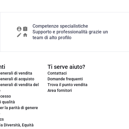
Competenze specialistiche
Supporto e professionalità grazie un
team di alto profilo
ti
Ti serve aiuto?
enerali di vendita
Contattaci
enerali di acquisto
Domande frequenti
enerali di vendita del
Trova il punto vendita
e
Area fornitori
ecesso
i qualità
er la parità di genere
o
cs
la Diversità, Equità