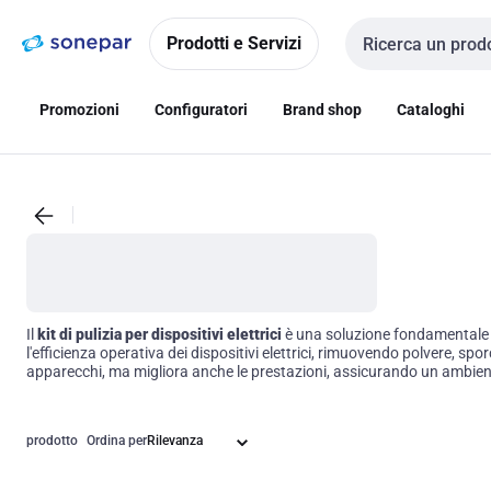
Vai alla
Vai
navigazione
alla
Prodotti e Servizi
Cerca input
pagina
Promozioni
Configuratori
Brand shop
Cataloghi
Il
kit di pulizia per dispositivi elettrici
è una soluzione fondamentale p
l'efficienza operativa dei dispositivi elettrici, rimuovendo polvere, s
apparecchi, ma migliora anche le prestazioni, assicurando un ambiente
prodotto
Ordina per