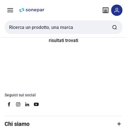
Vai alla
Vai
navigazione
alla
pagina
Cerca input
risultati trovati
Seguici sui social
Chi siamo