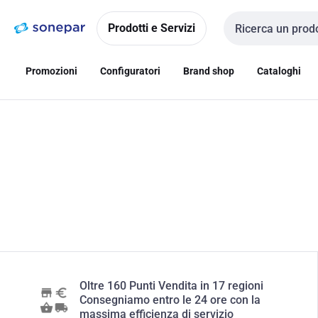
Vai alla
Vai
navigazione
alla
Prodotti e Servizi
Cerca input
pagina
Promozioni
Configuratori
Brand shop
Cataloghi
Oltre 160 Punti Vendita in 17 regioni
Consegniamo entro le 24 ore con la
massima efficienza di servizio