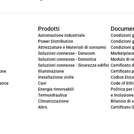
Prodotti
Documen
Automazione industriale
Condizioni g
Power Distribution
Condizioni g
Attrezzature e Materiali di consumo
Condizioni g
Soluzioni connesse - Datacom
Marketplac
Soluzioni connesse - Domotica
Modulo di r
Soluzioni connesse - Sicurezza edifici
Certificato d
ione
Illuminazione
Certificato p
Installazione civile
Codice Etic
iance
Cavi
Code of Ethi
Energie rinnovabili
Politica per 
Termoidraulica
e Inclusione
Climatizzazione
Bilancio di s
Altro
Certificato 