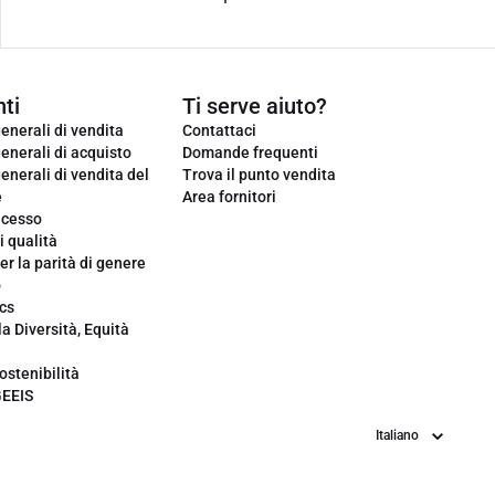
ti
Ti serve aiuto?
enerali di vendita
Contattaci
enerali di acquisto
Domande frequenti
enerali di vendita del
Trova il punto vendita
e
Area fornitori
ecesso
i qualità
er la parità di genere
o
cs
la Diversità, Equità
ostenibilità
GEEIS
Lingua