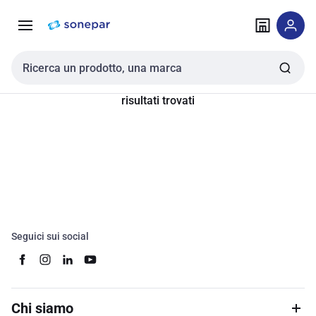
Vai alla
Vai
navigazione
alla
pagina
Cerca input
risultati trovati
Seguici sui social
Chi siamo