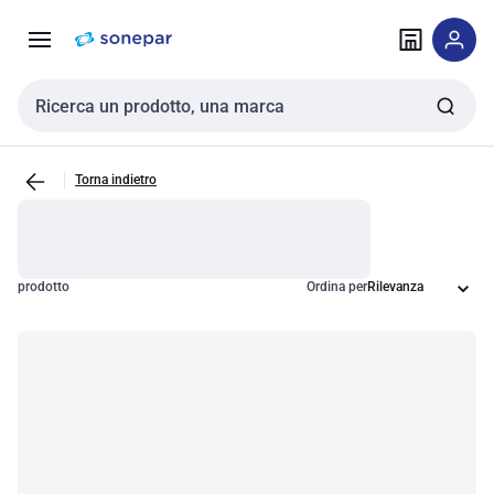
Vai alla
Vai
navigazione
alla
pagina
Cerca input
Torna indietro
prodotto
Ordina per