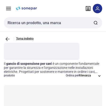
Vai alla
Vai
navigazione
alla
pagina
Cerca input
Torna indietro
Il
gancio di sospensione per cavi
è un componente fondamentale
per garantire la sicurezza e l'organizzazione nelle installazioni
elettriche. Progettati per sostenere e mantenere in ordine i cavi,
questi accessori sono essenziali in settori come l'edilizia,
prodotto
Ordina per
l'ingegneria elettrica e le telecomunicazioni. Utilizzando i ganci di
sospensione, potrai ottimizzare la gestione dei sistemi di cablaggio,
migliorando l'efficienza operativa e riducendo il rischio di incidenti.
Investire in questa tipologia di hardware significa elevare gli
standard di sicurezza e funzionalità dei tuoi progetti.