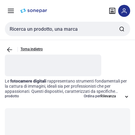
Vai alla
Vai
navigazione
alla
pagina
Cerca input
Torna indietro
Le
fotocamere digitali
rappresentano strumenti fondamentali per
la cattura di immagini, ideali sia per professionisti che per
appassionati. Questi dispositivi, caratterizzati da specifiche
tecniche variabili come risoluzione, tipologia di obiettivo e opzioni di
prodotto
Ordina per
connettività, offrono una versatilità che si adatta a qualsiasi
esigenza fotografica. Scegliere una fotocamera digitale significa
dotarsi di un alleato potente per la produzione di contenuti visivi di
alta qualità, rendendo ogni scatto un'opportunità per esprimere
creatività e professionalità.