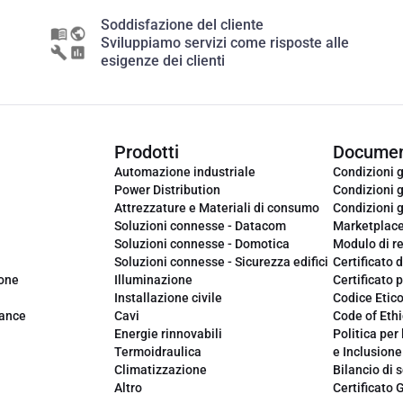
Soddisfazione del cliente
Sviluppiamo servizi come risposte alle
esigenze dei clienti
Prodotti
Documen
Automazione industriale
Condizioni g
Power Distribution
Condizioni g
Attrezzature e Materiali di consumo
Condizioni g
Soluzioni connesse - Datacom
Marketplac
Soluzioni connesse - Domotica
Modulo di r
Soluzioni connesse - Sicurezza edifici
Certificato d
ione
Illuminazione
Certificato p
Installazione civile
Codice Etic
iance
Cavi
Code of Ethi
Energie rinnovabili
Politica per 
Termoidraulica
e Inclusione
Climatizzazione
Bilancio di s
Altro
Certificato 