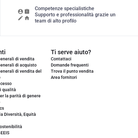
Competenze specialistiche
Supporto e professionalità grazie un
team di alto profilo
ti
Ti serve aiuto?
enerali di vendita
Contattaci
enerali di acquisto
Domande frequenti
enerali di vendita del
Trova il punto vendita
e
Area fornitori
ecesso
i qualità
er la parità di genere
o
cs
la Diversità, Equità
ostenibilità
GEEIS