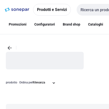
Vai alla
Vai
navigazione
alla
Prodotti e Servizi
Cerca input
pagina
Promozioni
Configuratori
Brand shop
Cataloghi
prodotto
Ordina per