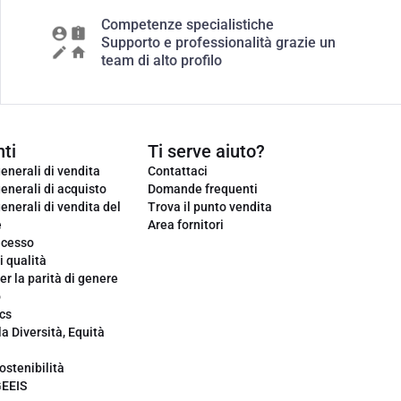
Competenze specialistiche
Supporto e professionalità grazie un
team di alto profilo
ti
Ti serve aiuto?
enerali di vendita
Contattaci
enerali di acquisto
Domande frequenti
enerali di vendita del
Trova il punto vendita
e
Area fornitori
ecesso
i qualità
er la parità di genere
o
cs
la Diversità, Equità
ostenibilità
GEEIS