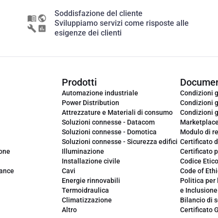
Soddisfazione del cliente
Sviluppiamo servizi come risposte alle
esigenze dei clienti
Prodotti
Documen
Automazione industriale
Condizioni g
Power Distribution
Condizioni g
Attrezzature e Materiali di consumo
Condizioni g
Soluzioni connesse - Datacom
Marketplac
Soluzioni connesse - Domotica
Modulo di r
Soluzioni connesse - Sicurezza edifici
Certificato d
ione
Illuminazione
Certificato p
Installazione civile
Codice Etic
iance
Cavi
Code of Ethi
Energie rinnovabili
Politica per 
Termoidraulica
e Inclusione
Climatizzazione
Bilancio di s
Altro
Certificato 