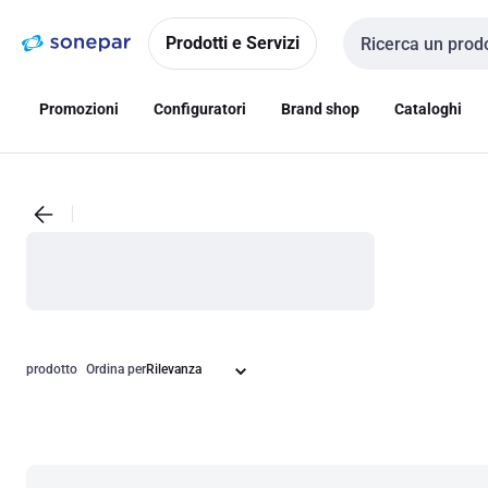
Vai alla
Vai
navigazione
alla
Prodotti e Servizi
Cerca input
pagina
Promozioni
Configuratori
Brand shop
Cataloghi
prodotto
Ordina per