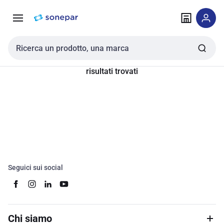
Vai alla
Vai
navigazione
alla
pagina
Cerca input
risultati trovati
Seguici sui social
Chi siamo