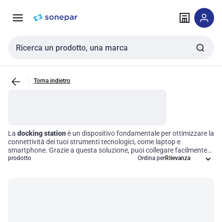
Vai alla
Vai
navigazione
alla
pagina
Cerca input
Torna indietro
La
docking station
è un dispositivo fondamentale per ottimizzare la
connettività dei tuoi strumenti tecnologici, come laptop e
smartphone. Grazie a questa soluzione, puoi collegare facilmente
più periferiche e monitor esterni attraverso un'unica interfaccia. Le
prodotto
Ordina per
docking station offrono porte aggiuntive per connessioni USB,
uscite video e alimentazione, migliorando significativamente la
funzionalità del tuo dispositivo principale e semplificando le
operazioni quotidiane in ambienti professionali.