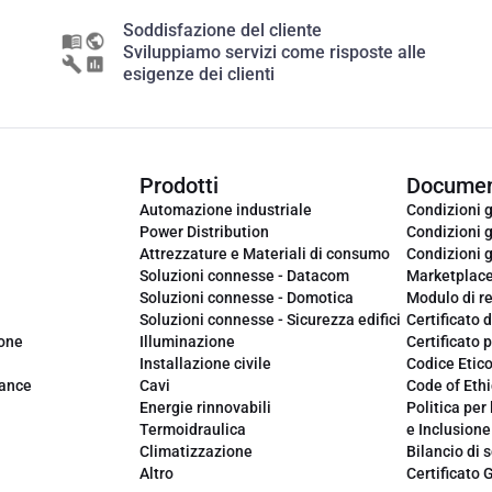
Soddisfazione del cliente
Sviluppiamo servizi come risposte alle
esigenze dei clienti
Prodotti
Documen
Automazione industriale
Condizioni g
Power Distribution
Condizioni g
Attrezzature e Materiali di consumo
Condizioni g
Soluzioni connesse - Datacom
Marketplac
Soluzioni connesse - Domotica
Modulo di r
Soluzioni connesse - Sicurezza edifici
Certificato d
ione
Illuminazione
Certificato p
Installazione civile
Codice Etic
iance
Cavi
Code of Ethi
Energie rinnovabili
Politica per 
Termoidraulica
e Inclusione
Climatizzazione
Bilancio di s
Altro
Certificato 