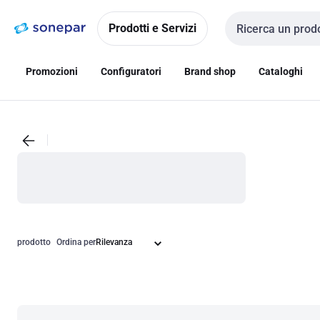
Vai alla
Vai
navigazione
alla
Prodotti e Servizi
Cerca input
pagina
Promozioni
Configuratori
Brand shop
Cataloghi
prodotto
Ordina per