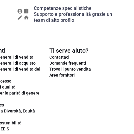
Competenze specialistiche
Supporto e professionalità grazie un
team di alto profilo
ti
Ti serve aiuto?
enerali di vendita
Contattaci
enerali di acquisto
Domande frequenti
enerali di vendita del
Trova il punto vendita
e
Area fornitori
ecesso
i qualità
er la parità di genere
o
cs
la Diversità, Equità
ostenibilità
GEEIS