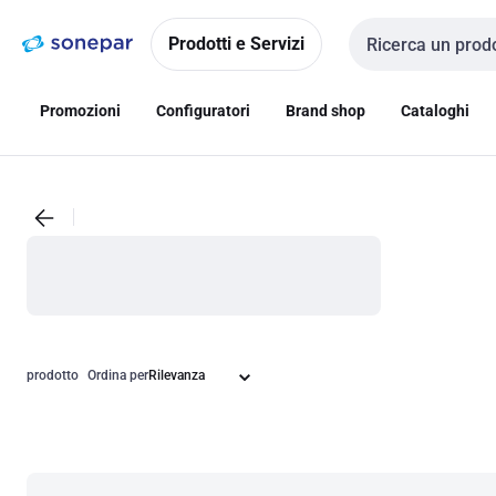
Vai alla
Vai
navigazione
alla
Prodotti e Servizi
Cerca input
pagina
Promozioni
Configuratori
Brand shop
Cataloghi
prodotto
Ordina per