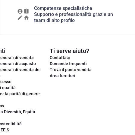
Competenze specialistiche
Supporto e professionalità grazie un
team di alto profilo
ti
Ti serve aiuto?
enerali di vendita
Contattaci
enerali di acquisto
Domande frequenti
enerali di vendita del
Trova il punto vendita
e
Area fornitori
ecesso
i qualità
er la parità di genere
o
cs
la Diversità, Equità
ostenibilità
GEEIS