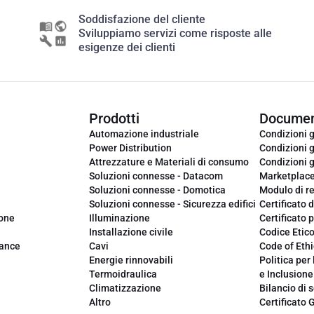
Soddisfazione del cliente
Sviluppiamo servizi come risposte alle
esigenze dei clienti
Prodotti
Documen
Automazione industriale
Condizioni g
Power Distribution
Condizioni g
Attrezzature e Materiali di consumo
Condizioni g
Soluzioni connesse - Datacom
Marketplac
Soluzioni connesse - Domotica
Modulo di r
Soluzioni connesse - Sicurezza edifici
Certificato d
ione
Illuminazione
Certificato p
Installazione civile
Codice Etic
iance
Cavi
Code of Ethi
Energie rinnovabili
Politica per 
Termoidraulica
e Inclusione
Climatizzazione
Bilancio di s
Altro
Certificato 