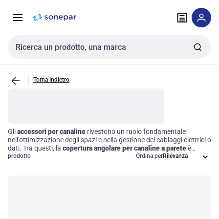
Vai alla
Vai
navigazione
alla
pagina
Cerca input
Torna indietro
Gli
accessori per canaline
rivestono un ruolo fondamentale
nell'ottimizzazione degli spazi e nella gestione dei cablaggi elettrici o
dati. Tra questi, la
copertura angolare per canaline a parete
è
progettata per rifinire gli angoli delle canaline, garantendo un
prodotto
Ordina per
aspetto ordinato e professionale. Utilizzare questi componenti non
solo migliora l'estetica, ma contribuisce anche a una disposizione
più efficiente dei cavi, facilitando così le operazioni di manutenzione
e riducendo il rischio di interferenze o danni ai cavi stessi.