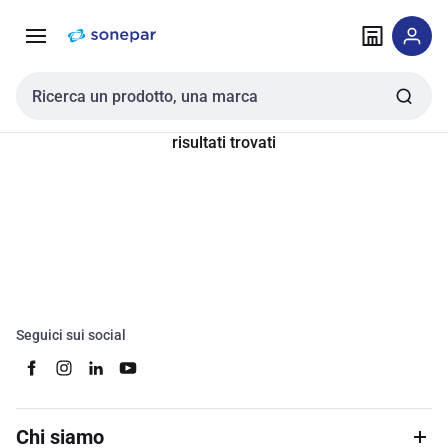
Vai alla
Vai
navigazione
alla
pagina
Cerca input
risultati trovati
Seguici sui social
Chi siamo