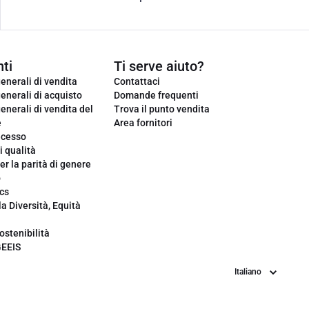
ti
Ti serve aiuto?
enerali di vendita
Contattaci
enerali di acquisto
Domande frequenti
enerali di vendita del
Trova il punto vendita
e
Area fornitori
ecesso
i qualità
er la parità di genere
o
cs
la Diversità, Equità
ostenibilità
GEEIS
Lingua