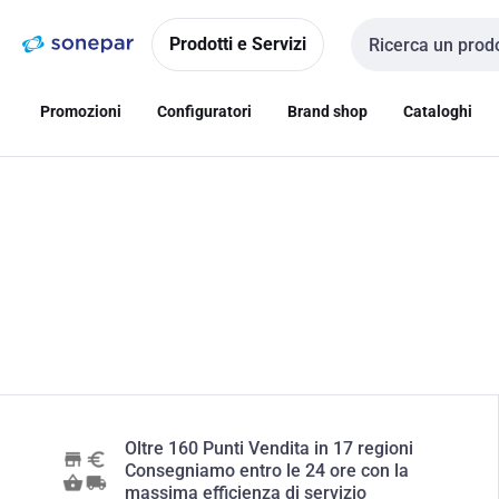
Vai alla
Vai
navigazione
alla
Prodotti e Servizi
Cerca input
pagina
Promozioni
Configuratori
Brand shop
Cataloghi
Oltre 160 Punti Vendita in 17 regioni
Consegniamo entro le 24 ore con la
massima efficienza di servizio