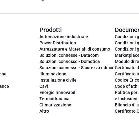
Prodotti
Documen
Automazione industriale
Condizioni g
Power Distribution
Condizioni g
Attrezzature e Materiali di consumo
Condizioni g
Soluzioni connesse - Datacom
Marketplac
Soluzioni connesse - Domotica
Modulo di r
Soluzioni connesse - Sicurezza edifici
Certificato d
ione
Illuminazione
Certificato p
Installazione civile
Codice Etic
iance
Cavi
Code of Ethi
Energie rinnovabili
Politica per 
Termoidraulica
e Inclusione
Climatizzazione
Bilancio di s
Altro
Certificato 