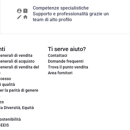
Competenze specialistiche
Supporto e professionalità grazie un
team di alto profilo
ti
Ti serve aiuto?
enerali di vendita
Contattaci
enerali di acquisto
Domande frequenti
enerali di vendita del
Trova il punto vendita
e
Area fornitori
ecesso
i qualità
er la parità di genere
o
cs
la Diversità, Equità
ostenibilità
GEEIS