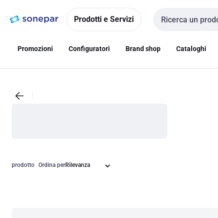
Vai alla
Vai
navigazione
alla
Prodotti e Servizi
Cerca input
pagina
Promozioni
Configuratori
Brand shop
Cataloghi
prodotto
Ordina per