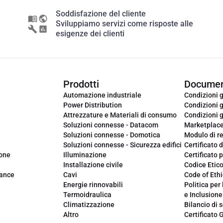
Soddisfazione del cliente
Sviluppiamo servizi come risposte alle
esigenze dei clienti
Prodotti
Documen
Automazione industriale
Condizioni g
Power Distribution
Condizioni g
Attrezzature e Materiali di consumo
Condizioni g
Soluzioni connesse - Datacom
Marketplac
Soluzioni connesse - Domotica
Modulo di r
Soluzioni connesse - Sicurezza edifici
Certificato d
ione
Illuminazione
Certificato p
Installazione civile
Codice Etic
iance
Cavi
Code of Ethi
Energie rinnovabili
Politica per 
Termoidraulica
e Inclusione
Climatizzazione
Bilancio di s
Altro
Certificato 