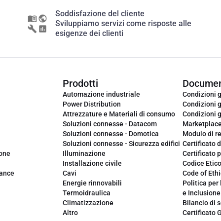
Soddisfazione del cliente
Sviluppiamo servizi come risposte alle
esigenze dei clienti
Prodotti
Documen
Automazione industriale
Condizioni g
Power Distribution
Condizioni g
Attrezzature e Materiali di consumo
Condizioni g
Soluzioni connesse - Datacom
Marketplac
Soluzioni connesse - Domotica
Modulo di r
Soluzioni connesse - Sicurezza edifici
Certificato d
ione
Illuminazione
Certificato p
Installazione civile
Codice Etic
iance
Cavi
Code of Ethi
Energie rinnovabili
Politica per 
Termoidraulica
e Inclusione
Climatizzazione
Bilancio di s
Altro
Certificato 