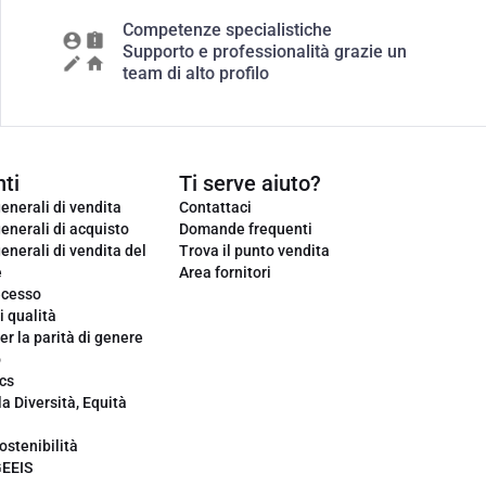
Competenze specialistiche
Supporto e professionalità grazie un
team di alto profilo
ti
Ti serve aiuto?
enerali di vendita
Contattaci
enerali di acquisto
Domande frequenti
enerali di vendita del
Trova il punto vendita
e
Area fornitori
ecesso
i qualità
er la parità di genere
o
cs
la Diversità, Equità
ostenibilità
GEEIS