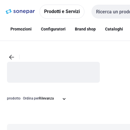
Vai alla
Vai
navigazione
alla
Prodotti e Servizi
Cerca input
pagina
Promozioni
Configuratori
Brand shop
Cataloghi
prodotto
Ordina per