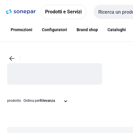
Vai alla
Vai
navigazione
alla
Prodotti e Servizi
Cerca input
pagina
Promozioni
Configuratori
Brand shop
Cataloghi
prodotto
Ordina per