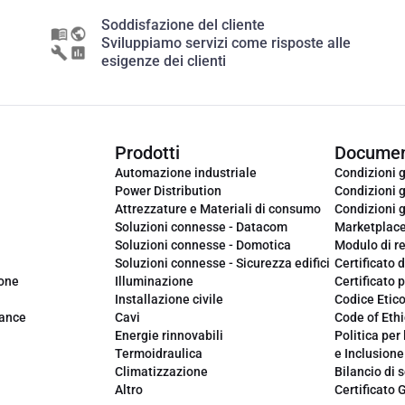
Soddisfazione del cliente
Sviluppiamo servizi come risposte alle
esigenze dei clienti
Prodotti
Documen
Automazione industriale
Condizioni g
Power Distribution
Condizioni g
Attrezzature e Materiali di consumo
Condizioni g
Soluzioni connesse - Datacom
Marketplac
Soluzioni connesse - Domotica
Modulo di r
Soluzioni connesse - Sicurezza edifici
Certificato d
ione
Illuminazione
Certificato p
Installazione civile
Codice Etic
iance
Cavi
Code of Ethi
Energie rinnovabili
Politica per 
Termoidraulica
e Inclusione
Climatizzazione
Bilancio di s
Altro
Certificato 