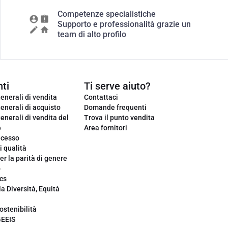
Competenze specialistiche
Supporto e professionalità grazie un
team di alto profilo
ti
Ti serve aiuto?
enerali di vendita
Contattaci
enerali di acquisto
Domande frequenti
enerali di vendita del
Trova il punto vendita
e
Area fornitori
ecesso
i qualità
er la parità di genere
o
cs
la Diversità, Equità
ostenibilità
GEEIS