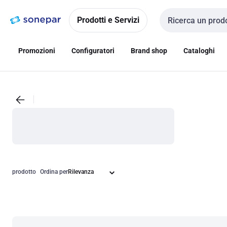
Vai alla
Vai
navigazione
alla
Prodotti e Servizi
Cerca input
pagina
Promozioni
Configuratori
Brand shop
Cataloghi
prodotto
Ordina per