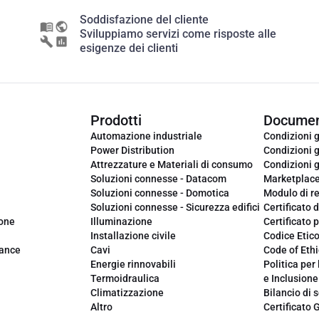
Soddisfazione del cliente
Sviluppiamo servizi come risposte alle
esigenze dei clienti
Prodotti
Documen
Automazione industriale
Condizioni g
Power Distribution
Condizioni g
Attrezzature e Materiali di consumo
Condizioni g
Soluzioni connesse - Datacom
Marketplac
Soluzioni connesse - Domotica
Modulo di r
Soluzioni connesse - Sicurezza edifici
Certificato d
ione
Illuminazione
Certificato p
Installazione civile
Codice Etic
iance
Cavi
Code of Ethi
Energie rinnovabili
Politica per 
Termoidraulica
e Inclusione
Climatizzazione
Bilancio di s
Altro
Certificato 