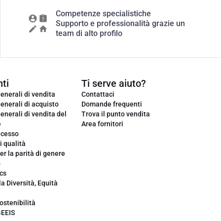
Competenze specialistiche
Supporto e professionalità grazie un
team di alto profilo
ti
Ti serve aiuto?
enerali di vendita
Contattaci
enerali di acquisto
Domande frequenti
enerali di vendita del
Trova il punto vendita
e
Area fornitori
ecesso
i qualità
er la parità di genere
o
cs
la Diversità, Equità
ostenibilità
GEEIS