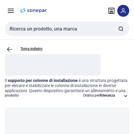
Vai alla
Vai
navigazione
alla
pagina
Cerca input
Torna indietro
Il
supporto per colonne di installazione
è una struttura progettata
per elevare e stabilizzare le colonne di installazione in diverse
applicazioni. Questo dispositivo garantisce un allineamento e una
stabilità ottimali per le attrezzature o i sistemi montati sulla
prodotto
Ordina per
colonna, facilitando così le operazioni di installazione e
manutenzione. Grazie alla sua robustezza, contribuisce a
migliorare l'efficienza operativa, rendendo ogni intervento più
semplice e sicuro.