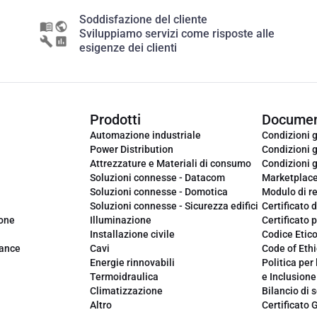
Soddisfazione del cliente
Sviluppiamo servizi come risposte alle
esigenze dei clienti
Prodotti
Documen
Automazione industriale
Condizioni g
Power Distribution
Condizioni g
Attrezzature e Materiali di consumo
Condizioni g
Soluzioni connesse - Datacom
Marketplac
Soluzioni connesse - Domotica
Modulo di r
Soluzioni connesse - Sicurezza edifici
Certificato d
ione
Illuminazione
Certificato p
Installazione civile
Codice Etic
iance
Cavi
Code of Ethi
Energie rinnovabili
Politica per 
Termoidraulica
e Inclusione
Climatizzazione
Bilancio di s
Altro
Certificato 