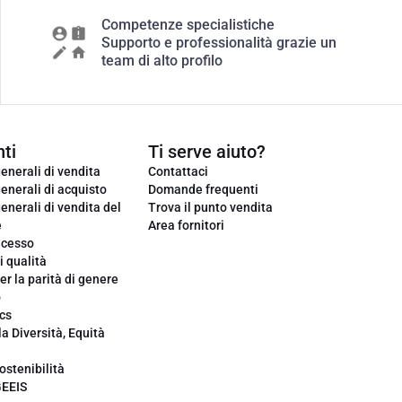
Competenze specialistiche
Supporto e professionalità grazie un
team di alto profilo
ti
Ti serve aiuto?
enerali di vendita
Contattaci
enerali di acquisto
Domande frequenti
enerali di vendita del
Trova il punto vendita
e
Area fornitori
ecesso
i qualità
er la parità di genere
o
cs
la Diversità, Equità
ostenibilità
GEEIS