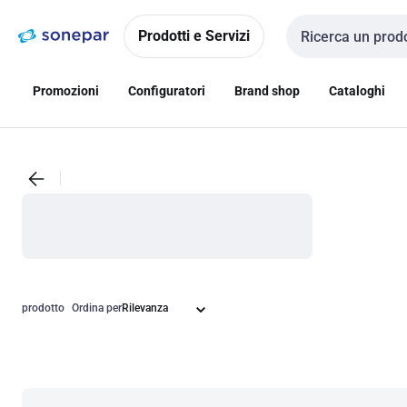
Vai alla
Vai
navigazione
alla
Prodotti e Servizi
Cerca input
pagina
Promozioni
Configuratori
Brand shop
Cataloghi
prodotto
Ordina per