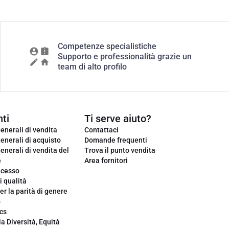
Competenze specialistiche
Supporto e professionalità grazie un
team di alto profilo
ti
Ti serve aiuto?
enerali di vendita
Contattaci
enerali di acquisto
Domande frequenti
enerali di vendita del
Trova il punto vendita
e
Area fornitori
ecesso
i qualità
er la parità di genere
o
cs
la Diversità, Equità