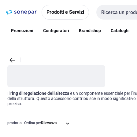
Vai alla
Vai
navigazione
alla
Prodotti e Servizi
Cerca input
pagina
Promozioni
Configuratori
Brand shop
Cataloghi
Il
ring di regolazione dell'altezza
è un componente essenziale per l'inst
della struttura. Questo accessorio contribuisce in modo significativo a m
preciso.
prodotto
Ordina per