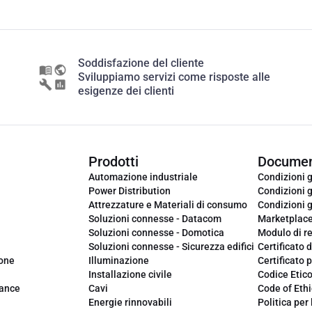
Soddisfazione del cliente
Sviluppiamo servizi come risposte alle
esigenze dei clienti
Prodotti
Documen
Automazione industriale
Condizioni g
Power Distribution
Condizioni g
Attrezzature e Materiali di consumo
Condizioni g
Soluzioni connesse - Datacom
Marketplac
Soluzioni connesse - Domotica
Modulo di r
Soluzioni connesse - Sicurezza edifici
Certificato d
ione
Illuminazione
Certificato p
Installazione civile
Codice Etic
iance
Cavi
Code of Ethi
Energie rinnovabili
Politica per 