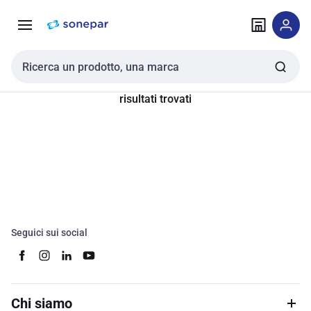
Vai alla
Vai
navigazione
alla
pagina
Cerca input
risultati trovati
Seguici sui social
Chi siamo