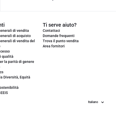
ti
Ti serve aiuto?
enerali di vendita
Contattaci
enerali di acquisto
Domande frequenti
enerali di vendita del
Trova il punto vendita
e
Area fornitori
ecesso
i qualità
er la parità di genere
o
cs
la Diversità, Equità
ostenibilità
GEEIS
Lingua