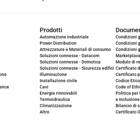
Prodotti
Documen
Automazione industriale
Condizioni g
Power Distribution
Condizioni g
Attrezzature e Materiali di consumo
Condizioni g
Soluzioni connesse - Datacom
Marketplac
Soluzioni connesse - Domotica
Modulo di r
Soluzioni connesse - Sicurezza edifici
Certificato d
ione
Illuminazione
Certificato p
Installazione civile
Codice Etic
iance
Cavi
Code of Ethi
Energie rinnovabili
Politica per 
Termoidraulica
e Inclusione
Climatizzazione
Bilancio di s
Altro
Certificato 