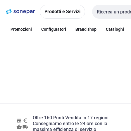
Vai alla
Vai
navigazione
alla
Prodotti e Servizi
Cerca input
pagina
Promozioni
Configuratori
Brand shop
Cataloghi
Oltre 160 Punti Vendita in 17 regioni
Consegniamo entro le 24 ore con la
massima efficienza di servizio