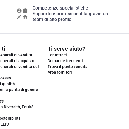
Competenze specialistiche
Supporto e professionalità grazie un
team di alto profilo
ti
Ti serve aiuto?
enerali di vendita
Contattaci
enerali di acquisto
Domande frequenti
enerali di vendita del
Trova il punto vendita
e
Area fornitori
ecesso
i qualità
er la parità di genere
o
cs
la Diversità, Equità
ostenibilità
GEEIS