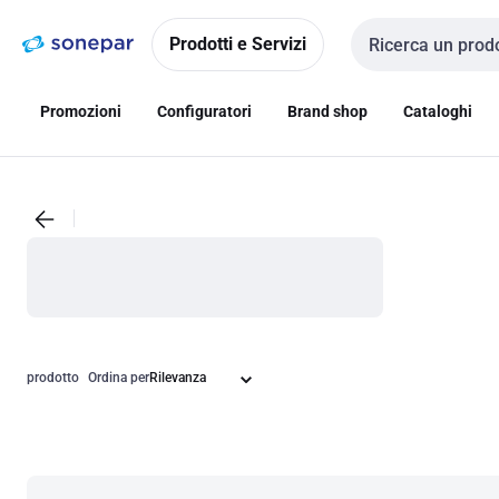
Vai alla
Vai
navigazione
alla
Prodotti e Servizi
Cerca input
pagina
Promozioni
Configuratori
Brand shop
Cataloghi
prodotto
Ordina per