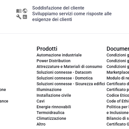
Soddisfazione del cliente
Sviluppiamo servizi come risposte alle
esigenze dei clienti
Prodotti
Documen
Automazione industriale
Condizioni g
Power Distribution
Condizioni g
Attrezzature e Materiali di consumo
Condizioni g
Soluzioni connesse - Datacom
Marketplac
Soluzioni connesse - Domotica
Modulo di r
Soluzioni connesse - Sicurezza edifici
Certificato d
ione
Illuminazione
Certificato p
Installazione civile
Codice Etic
iance
Cavi
Code of Ethi
Energie rinnovabili
Politica per 
Termoidraulica
e Inclusione
Climatizzazione
Bilancio di s
Altro
Certificato 