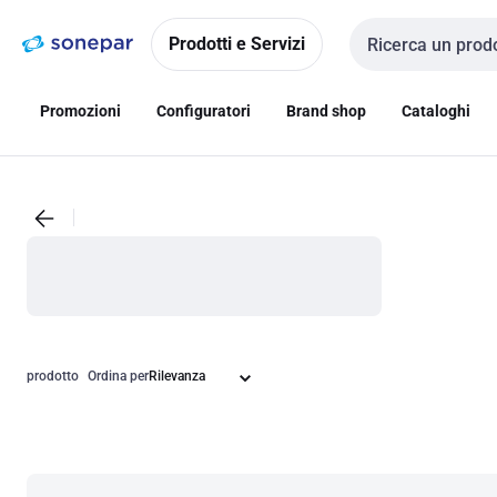
Vai alla
Vai
navigazione
alla
Prodotti e Servizi
Cerca input
pagina
Promozioni
Configuratori
Brand shop
Cataloghi
prodotto
Ordina per