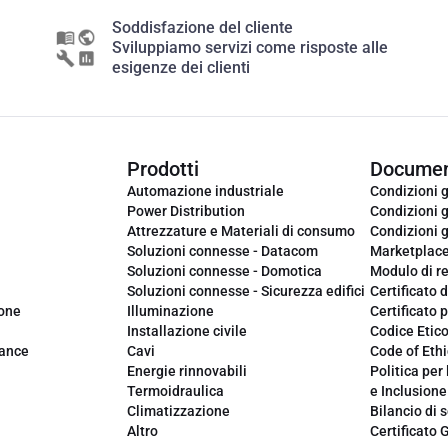
Soddisfazione del cliente
Sviluppiamo servizi come risposte alle
esigenze dei clienti
Prodotti
Documen
Automazione industriale
Condizioni g
Power Distribution
Condizioni g
Attrezzature e Materiali di consumo
Condizioni g
Soluzioni connesse - Datacom
Marketplac
Soluzioni connesse - Domotica
Modulo di r
Soluzioni connesse - Sicurezza edifici
Certificato d
ione
Illuminazione
Certificato p
Installazione civile
Codice Etic
iance
Cavi
Code of Ethi
Energie rinnovabili
Politica per 
Termoidraulica
e Inclusione
Climatizzazione
Bilancio di s
Altro
Certificato 