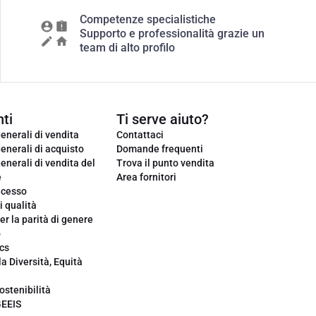
Competenze specialistiche
Supporto e professionalità grazie un
team di alto profilo
ti
Ti serve aiuto?
enerali di vendita
Contattaci
enerali di acquisto
Domande frequenti
enerali di vendita del
Trova il punto vendita
e
Area fornitori
ecesso
i qualità
er la parità di genere
o
cs
la Diversità, Equità
ostenibilità
GEEIS