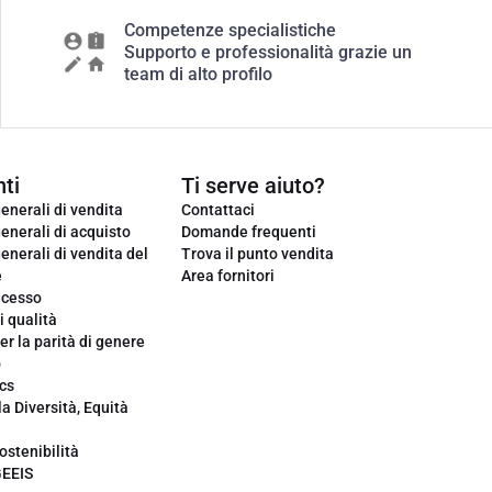
Competenze specialistiche
Supporto e professionalità grazie un
team di alto profilo
ti
Ti serve aiuto?
enerali di vendita
Contattaci
enerali di acquisto
Domande frequenti
enerali di vendita del
Trova il punto vendita
e
Area fornitori
ecesso
i qualità
er la parità di genere
o
cs
la Diversità, Equità
ostenibilità
GEEIS