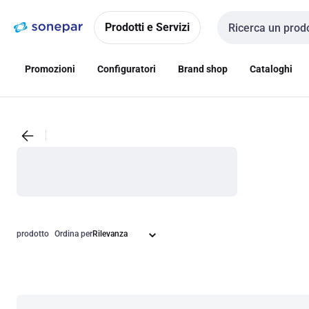
Vai alla
Vai
navigazione
alla
Prodotti e Servizi
Cerca input
pagina
Promozioni
Configuratori
Brand shop
Cataloghi
prodotto
Ordina per