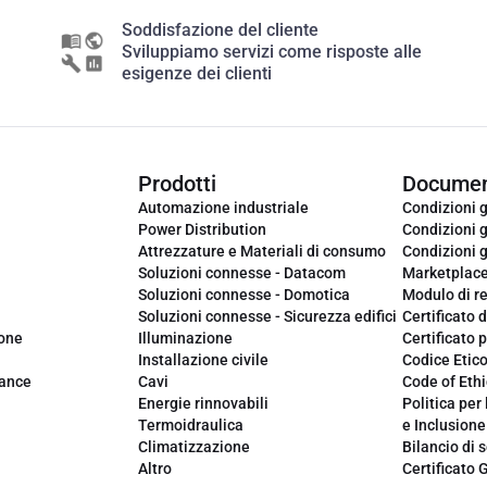
Soddisfazione del cliente
Sviluppiamo servizi come risposte alle
esigenze dei clienti
Prodotti
Documen
Automazione industriale
Condizioni g
Power Distribution
Condizioni g
Attrezzature e Materiali di consumo
Condizioni g
Soluzioni connesse - Datacom
Marketplac
Soluzioni connesse - Domotica
Modulo di r
Soluzioni connesse - Sicurezza edifici
Certificato d
ione
Illuminazione
Certificato p
Installazione civile
Codice Etic
iance
Cavi
Code of Ethi
Energie rinnovabili
Politica per 
Termoidraulica
e Inclusione
Climatizzazione
Bilancio di s
Altro
Certificato 