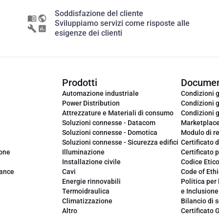
Soddisfazione del cliente
Sviluppiamo servizi come risposte alle
esigenze dei clienti
Prodotti
Documen
Automazione industriale
Condizioni g
Power Distribution
Condizioni g
Attrezzature e Materiali di consumo
Condizioni g
Soluzioni connesse - Datacom
Marketplac
Soluzioni connesse - Domotica
Modulo di r
Soluzioni connesse - Sicurezza edifici
Certificato d
ione
Illuminazione
Certificato p
Installazione civile
Codice Etic
iance
Cavi
Code of Ethi
Energie rinnovabili
Politica per 
Termoidraulica
e Inclusione
Climatizzazione
Bilancio di s
Altro
Certificato 