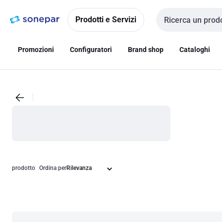
Vai alla
Vai
navigazione
alla
Prodotti e Servizi
Cerca input
pagina
Promozioni
Configuratori
Brand shop
Cataloghi
prodotto
Ordina per