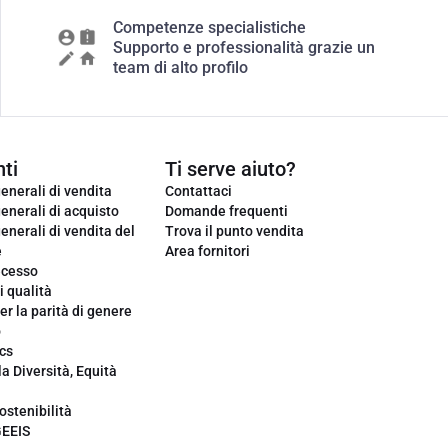
Competenze specialistiche
Supporto e professionalità grazie un
team di alto profilo
ti
Ti serve aiuto?
enerali di vendita
Contattaci
enerali di acquisto
Domande frequenti
enerali di vendita del
Trova il punto vendita
e
Area fornitori
ecesso
i qualità
er la parità di genere
o
cs
la Diversità, Equità
ostenibilità
GEEIS