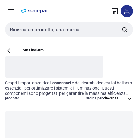
Vai alla
Vai
navigazione
alla
pagina
Cerca input
Torna indietro
Scopri l'importanza degli
accessori
e dei ricambi dedicati ai ballasts,
essenziali per ottimizzare i sistemi di illuminazione. Questi
componenti sono progettati per garantire la massima efficienza
operativa e la longevità delle installazioni elettriche, contribuendo a
prodotto
Ordina per
una manutenzione semplificata e a prestazioni affidabili nel tempo.
Investire in ricambi di alta qualità non solo migliora la funzionalità
dei ballasts, ma assicura anche la continuità del servizio e la
soddisfazione del cliente.