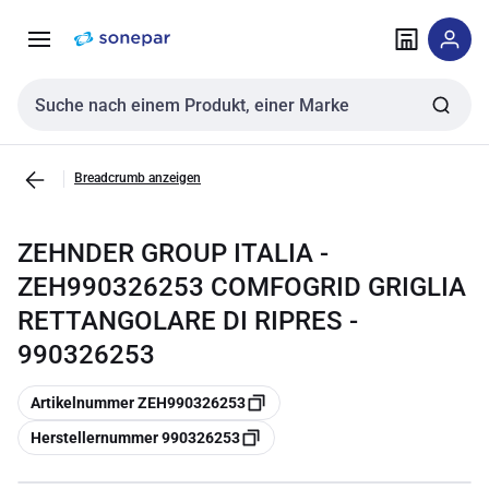
Zur
Zum
Navigation
Inhalt
springen
springen
Sucheingabe
Breadcrumb anzeigen
ZEHNDER GROUP ITALIA -
ZEH990326253 COMFOGRID GRIGLIA
RETTANGOLARE DI RIPRES -
990326253
Kopieren
Artikelnummer ZEH990326253
Kopieren
Herstellernummer 990326253