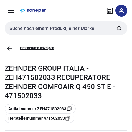
Zur
Zum
Navigation
Inhalt
springen
springen
Sucheingabe
Breadcrumb anzeigen
ZEHNDER GROUP ITALIA -
ZEH471502033 RECUPERATORE
ZEHNDER COMFOAIR Q 450 ST E -
471502033
Kopieren
Artikelnummer ZEH471502033
Kopieren
Herstellernummer 471502033