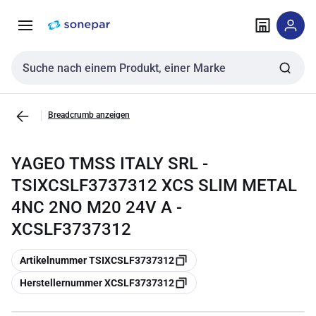
Zur
Zum
Navigation
Inhalt
springen
springen
Sucheingabe
Breadcrumb anzeigen
YAGEO TMSS ITALY SRL -
TSIXCSLF3737312 XCS SLIM METAL
4NC 2NO M20 24V A -
XCSLF3737312
Kopieren
Artikelnummer TSIXCSLF3737312
Kopieren
Herstellernummer XCSLF3737312