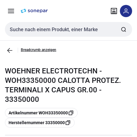
Zur
Zum
Navigation
Inhalt
springen
springen
Sucheingabe
Breadcrumb anzeigen
WOEHNER ELECTROTECHN -
WOH33350000 CALOTTA PROTEZ.
TERMINALI X CAPUS GR.00 -
33350000
Kopieren
Artikelnummer WOH33350000
Kopieren
Herstellernummer 33350000