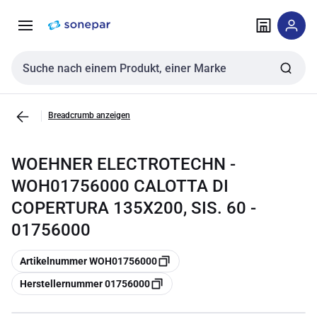
Zur
Zum
Navigation
Inhalt
springen
springen
Sucheingabe
Breadcrumb anzeigen
WOEHNER ELECTROTECHN -
WOH01756000 CALOTTA DI
COPERTURA 135X200, SIS. 60 -
01756000
Kopieren
Artikelnummer WOH01756000
Kopieren
Herstellernummer 01756000