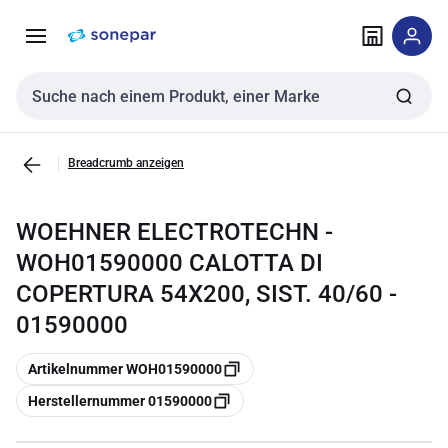
Zur
Zum
Navigation
Inhalt
springen
springen
Sucheingabe
Breadcrumb anzeigen
WOEHNER ELECTROTECHN -
WOH01590000 CALOTTA DI
COPERTURA 54X200, SIST. 40/60 -
01590000
Kopieren
Artikelnummer WOH01590000
Kopieren
Herstellernummer 01590000