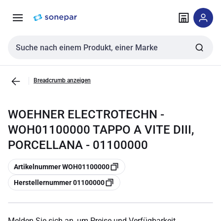
Zur
Zum
Navigation
Inhalt
springen
springen
Sucheingabe
Breadcrumb anzeigen
WOEHNER ELECTROTECHN -
WOH01100000 TAPPO A VITE DIII,
PORCELLANA - 01100000
Kopieren
Artikelnummer WOH01100000
Kopieren
Herstellernummer 01100000
Melden Sie sich an, um Preise und Verfügbarkeit