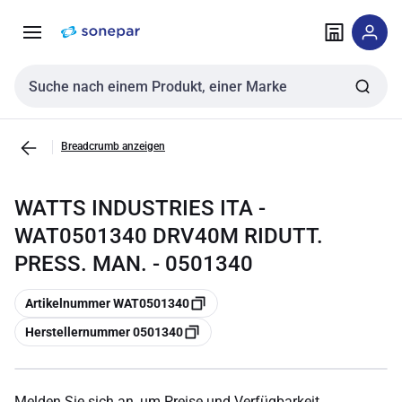
Zur
Zum
Navigation
Inhalt
springen
springen
Sucheingabe
Breadcrumb anzeigen
WATTS INDUSTRIES ITA -
WAT0501340 DRV40M RIDUTT.
PRESS. MAN. - 0501340
Kopieren
Artikelnummer WAT0501340
Kopieren
Herstellernummer 0501340
Melden Sie sich an, um Preise und Verfügbarkeit